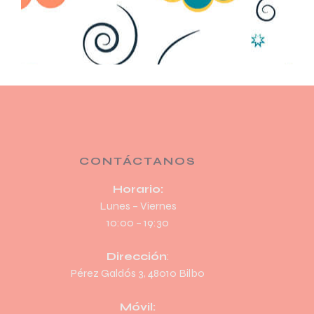
CONTÁCTANOS
Horario:
Lunes – Viernes
10:00 – 19:30
Dirección
:
Pérez Galdós 3, 48010 Bilbo
Móvil: