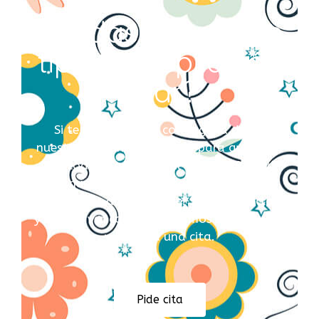
¿Dudas sobre que
tipo de depilación
usar?
Si te has quedado con alguna duda,
nuestro personal está aqui para ayudarte
en todo. Llamarnos al 611 56 79 88 y
nuestras profesionales estaran
encantadas de atenderte. Si lo tienes claro
y quieres ver como trabajamos no lo dudes
y Reserva una cita.
Pide cita