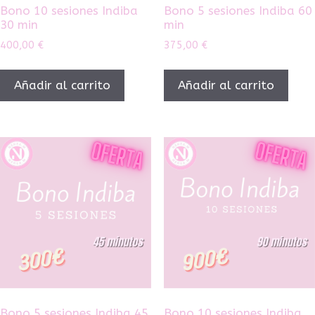
Bono 10 sesiones Indiba
Bono 5 sesiones Indiba 60
30 min
min
400,00
€
375,00
€
Añadir al carrito
Añadir al carrito
Bono 5 sesiones Indiba 45
Bono 10 sesiones Indiba