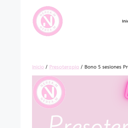
Ini
Inicio
/
Presoterapia
/ Bono 5 sesiones P