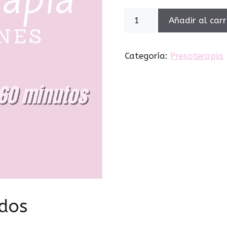
Añadir al carr
Categoría:
Presoterapia
ados