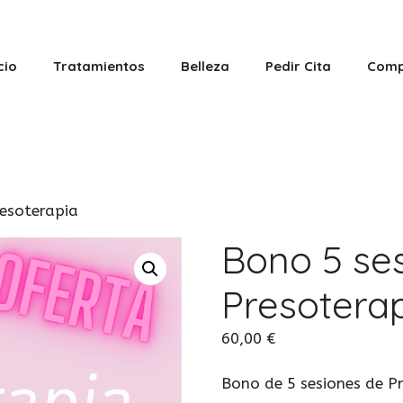
cio
Tratamientos
Belleza
Pedir Cita
Comp
resoterapia
Bono 5 se
Presotera
60,00
€
Bono de 5 sesiones de P